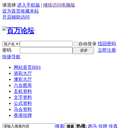
请选择
进入手机版
|
继续访问电脑版
设为首页
收藏本站
开启辅助访问
找回密码
自动登录
密码
立即注册
登录
快捷导航
网站首页
BBS
港彩大厅
澳彩大厅
六合图库
玄机资料
文字资料
公式资料
马会资料
香港挂牌
搜索
热搜:
跑马
挂牌
传真
搜索