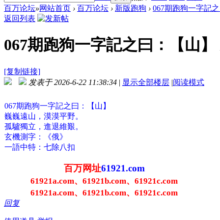
百万论坛
»
网站首页
›
百万论坛
›
新版跑狗
›
067期跑狗一字記之
返回列表
067期跑狗一字記之曰：【山】 
[复制链接]
发表于 2026-6-22 11:38:34
|
显示全部楼层
|
阅读模式
067期跑狗一字記之曰：【山】
巍巍遠山，漠漠平野。
孤驢獨立，進退維艱。
玄機測字：《俄》
一語中特：七除八扣
百万网址
61921.com
61921a.com、61921b.com、61921c.com
61921a.com、61921b.com、61921c.com
回复