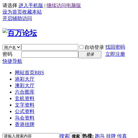
请选择
进入手机版
|
继续访问电脑版
设为首页
收藏本站
开启辅助访问
找回密码
自动登录
密码
立即注册
登录
快捷导航
网站首页
BBS
港彩大厅
澳彩大厅
六合图库
玄机资料
文字资料
公式资料
马会资料
香港挂牌
搜索
热搜:
跑马
挂牌
传真
搜索