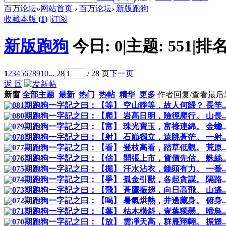
百万论坛
»
网站首页
›
百万论坛
›
新版跑狗
收藏本版
(
1
)
|
订阅
新版跑狗
今日:
0
|
主题:
551
|
排名
1
2
3
4
5
6
7
8
9
10
... 28
/ 28 页
下一页
返 回
新窗
全部主题
最新
热门
热帖
精华
更多
作者
回复/查看
最后
081期跑狗一字記之曰：【等】 空山靜等，故人何歸？ 長竿..
080期跑狗一字記之曰：【爬】 岩高日明，險徑爬行。 山長..
079期跑狗一字記之曰：【富】 珠光寶玉，富祿連綿。 金蟾..
078期跑狗一字記之曰：【射】 石巔獨立，遠眺蒼茫。 一射..
077期跑狗一字記之曰：【看】 登枝高看，踏草低觀。 荒原..
076期跑狗一字記之曰：【估】 開張上市，貨價先估。 蛛絲..
075期跑狗一字記之曰：【掘】 汗水沾衣，鋤頭有力。 一番..
074期跑狗一字記之曰：【爭】 孤金引獸，各起貪謀。 隔路..
073期跑狗一字記之曰：【飛】 蒼鷹振翅，向日高飛。 山遙..
072期跑狗一字記之曰：【喝】 暑氣烘熱，井邊藏身。 俯身..
071期跑狗一字記之曰：【葉】 枯木橫斜，壹葉獨懸。 啼鳥..
070期跑狗一字記之曰：【放】 雲凈天高，群雁翔翺。 振翅..