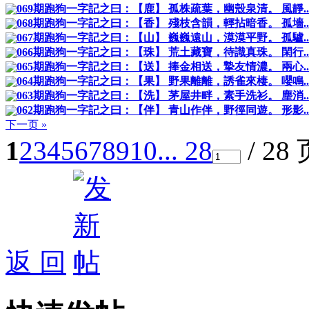
069期跑狗一字記之曰：【鹿】 孤株疏葉，幽殼泉清。 風靜..
068期跑狗一字記之曰：【香】 殘枝含韻，輕拈暗香。 孤墻..
067期跑狗一字記之曰：【山】 巍巍遠山，漠漠平野。 孤驢..
066期跑狗一字記之曰：【珠】 荒土藏寶，待識真珠。 閑行..
065期跑狗一字記之曰：【送】 捧金相送，摯友情濃。 兩心..
064期跑狗一字記之曰：【果】 野果離離，誘雀來棲。 嚶鳴..
063期跑狗一字記之曰：【洗】 茅屋井畔，素手洗衫。 塵消..
062期跑狗一字記之曰：【伴】 青山作伴，野徑同遊。 形影..
下一页 »
1
2
3
4
5
6
7
8
9
10
... 28
/ 28
返 回