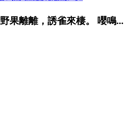
野果離離，誘雀來棲。 嚶鳴...