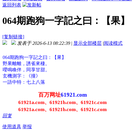
返回列表
064期跑狗一字記之曰：【果】 
[复制链接]
发表于 2026-6-13 08:22:39
|
显示全部楼层
|
阅读模式
064期跑狗一字記之曰：【果】
野果離離，誘雀來棲。
嚶鳴喚伴，同享甘甜。
玄機測字：《撞》
一語中特：七上八落
百万网址
61921.com
61921a.com、61921b.com、61921c.com
61921a.com、61921b.com、61921c.com
回复
使用道具
举报