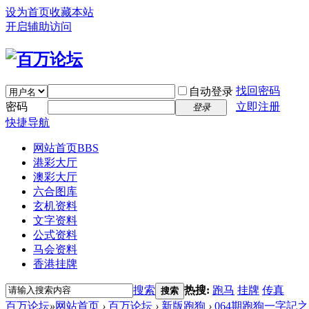
设为首页
收藏本站
开启辅助访问
找回密码
自动登录
密码
立即注册
登录
快捷导航
网站首页
BBS
港彩大厅
澳彩大厅
六合图库
玄机资料
文字资料
公式资料
马会资料
香港挂牌
搜索
热搜:
跑马
挂牌
传真
搜索
百万论坛
»
网站首页
›
百万论坛
›
新版跑狗
›
064期跑狗一字記之