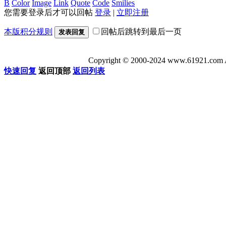
B
Color
Image
Link
Quote
Code
Smilies
您需要登录后才可以回帖
登录
|
立即注册
本版积分规则
回帖后跳转到最后一页
发表回复
Copyright © 2000-2024 www.6192
快速回复
返回顶部
返回列表