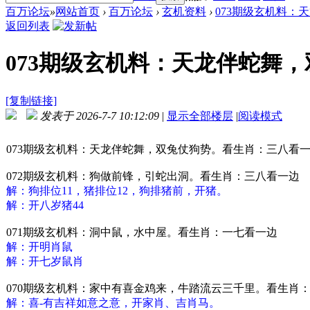
百万论坛
»
网站首页
›
百万论坛
›
玄机资料
›
073期级玄机料：天
返回列表
073期级玄机料：天龙伴蛇舞，
[复制链接]
发表于 2026-7-7 10:12:09
|
显示全部楼层
|
阅读模式
073期级玄机料：天龙伴蛇舞，双兔仗狗势。看生肖：三八看
072期级玄机料：狗做前锋，引蛇出洞。看生肖：三八看一边
解：狗排位11，猪排位12，狗排猪前，开猪。
解：开八岁猪44
071期级玄机料：洞中鼠，水中屋。看生肖：一七看一边
解：开明肖鼠
解：开七岁鼠肖
070期级玄机料：家中有喜金鸡来，牛踏流云三千里。看生肖
解：喜-有吉祥如意之意，开家肖、吉肖马。