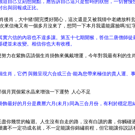
強迫自己立刻想開點，應告訴自己這只是暫時的狀態，一切會慢
付出與回報成正比。
水肖後肖，大中猪!開完獎好開心，這次還是又被我猜中老總放料
次來信俺又有一個多月沒來了，想問一下本月我還能露臉嗎?紅字
其實六信的內容也不遑多讓。第五十七期開猴，答信二唐僧師徒
基礎並未改變。相信你也大有收穫。
的，想努力在紫飾店請個生肖掛飾來佩戴增運，今年對我最有利的
生肖，它們 與雞呈現六合或三合·能為您帶來極佳的貴人運、
那個月買個紫水晶來增強一下運勢 人心不足
最好的月分是農曆六月(未月):同為三合月份，有利於穩定思緒
能耗盡你幾世的輪迴。人生沒有自走的路，沒有白讀的書，你觸碰
讀書不一定功成名就，不一定能讓你錦繡前程，但它能讓你説話
鈴