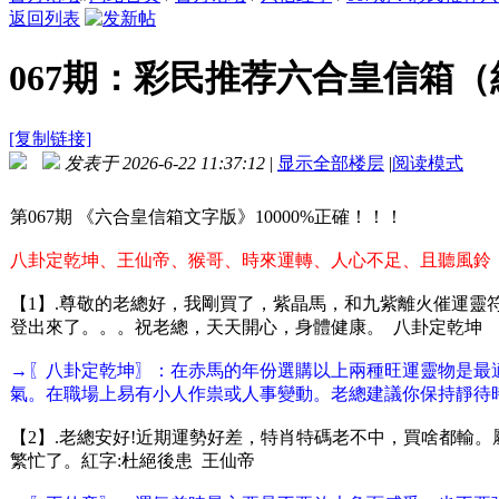
返回列表
067期：彩民推荐六合皇信箱
[复制链接]
发表于 2026-6-22 11:37:12
|
显示全部楼层
|
阅读模式
第067期 《六合皇信箱文字版》10000%正確！！！
八卦定乾坤、王仙帝、猴哥、時來運轉、人心不足、且聽風鈴
【1】.尊敬的老總好，我剛買了，紫晶馬，和九紫離火催運靈
登出來了。。。祝老總，天天開心，身體健康。 八卦定乾坤
→〖八卦定乾坤〗：在赤馬的年份選購以上兩種旺運靈物是最
氣。在職場上易有小人作祟或人事變動。老總建議你保持靜待
【2】.老總安好!近期運勢好差，特肖特碼老不中，買啥都輸。
繁忙了。紅字:杜絕後患 王仙帝