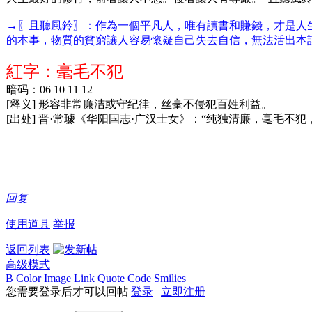
→〖且聽風鈴〗：作為一個平凡人，唯有讀書和賺錢，才是人
的本事，物質的貧窮讓人容易懷疑自己失去自信，無法活出本
紅字：毫毛不犯
暗码：06 10 11 12
[释义] 形容非常廉洁或守纪律，丝毫不侵犯百姓利益。
[出处] 晋·常璩《华阳国志·广汉士女》：“纯独清廉，毫毛不
回复
使用道具
举报
返回列表
高级模式
B
Color
Image
Link
Quote
Code
Smilies
您需要登录后才可以回帖
登录
|
立即注册