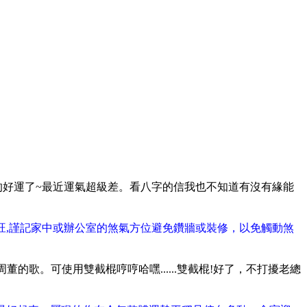
的好運了~最近運氣超級差。看八字的信我也不知道有沒有緣能
旺,謹記家中或辦公室的煞氣方位避免鑽牆或裝修，以免觸動煞
歌。可使用雙截棍哼哼哈嘿......雙截棍!好了，不打擾老總