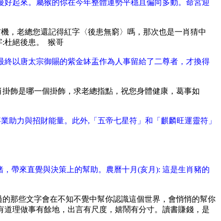
慢好起來。屬猴的你在今年整體運勢平穩且偏向多動。命宮迎
玄機，老總您還記得紅字〈後患無窮〉嗎，那次也是一肖猜中
:杜絕後患。 猴哥
最終以唐太宗御賜的紫金缽盂作為人事留給了二尊者，才換得
生肖掛飾是哪一個掛飾，求老總指點，祝您身體健康，葛事如
事業助力與招財能量。此外,「五帝七星符」和「麒麟旺運靈符」
，帶來直覺與決策上的幫助。農曆十月(亥月): 這是生肖豬的
過的那些文字會在不知不覺中幫你認識這個世界，會悄悄的幫你
有道理做事有餘地，出言有尺度，嬉鬧有分寸。讀書賺錢，是