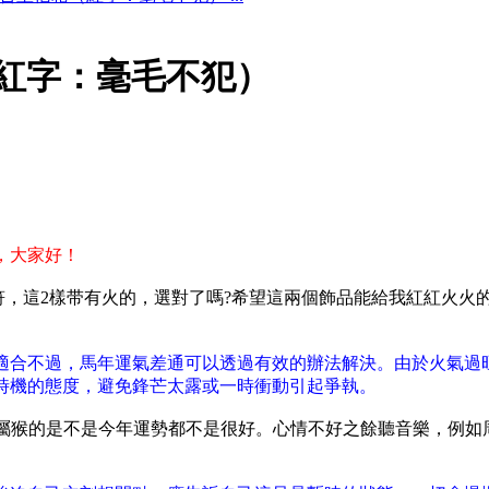
（紅字：毫毛不犯）
，大家好！
符，這2樣带有火的，選對了嗎?希望這兩個飾品能給我紅紅火火
適合不過，馬年運氣差通可以透過有效的辦法解決。由於火氣過
時機的態度，避免鋒芒太露或一時衝動引起爭執。
屬猴的是不是今年運勢都不是很好。心情不好之餘聽音樂，例如周董的