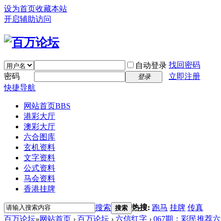
设为首页
收藏本站
开启辅助访问
找回密码
自动登录
密码
立即注册
登录
快捷导航
网站首页
BBS
港彩大厅
澳彩大厅
六合图库
玄机资料
文字资料
公式资料
马会资料
香港挂牌
搜索
热搜:
跑马
挂牌
传真
搜索
百万论坛
»
网站首页
›
百万论坛
›
六信红字
›
067期：彩民推荐六