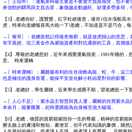
→〖王仙帝〗：運氣差時最主要是不要放大負面感受，也不要
來強勁的驛馬與文昌吉星，象徵越走動越旺。財運多勞多得，
【3】.老總你好，護贊贊，紅字杜絕後患，後肖1信水漲船高
虎，特來向老總報喜馬大砲一下!老總，不知道是不是巧合，每
→〖猴哥〗：老總當然記得後患無窮，就是放虎歸山的意思，
有字真經。信三黃金作為避險資產和對抗通膨的工具，其價值
【4】.尊敬的老總您好，近年來感覺運氣很差，1981年雖
意。 時來運轉
→〖時來運轉〗：屬雞最有利的生肖掛飾為龍、蛇、牛，這三個
也是極佳的護身首選，能保平安並化解小耗凶星對你的影響。
【5】.老總好，學生屬猪，近來學生感覺不順，望老總批一下
→〖人心不足〗：紫水晶主智慧與貴人運，屬豬的你買紫水晶掛飾
本命月，能量匯聚，此時選購能為自身補充強大磁場。
【6】.老總，物質的貧窮能摧毀你一生的尊嚴，精神的贫窮
擦去臉上的膚淺和無知。書便宜，但不代表知識的廉價，雖然
人生最好的修行，前者讓人不惑。後者讓人有尊嚴。 且聽風