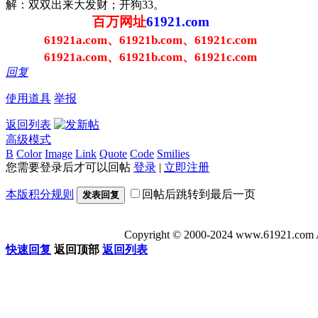
解：双双出来大发财；开狗33。
百万网址
61921.com
61921a.com、61921b.com、61921c.com
61921a.com、61921b.com、61921c.com
回复
使用道具
举报
返回列表
高级模式
B
Color
Image
Link
Quote
Code
Smilies
您需要登录后才可以回帖
登录
|
立即注册
本版积分规则
回帖后跳转到最后一页
发表回复
Copyright © 2000-2024 www.6192
快速回复
返回顶部
返回列表