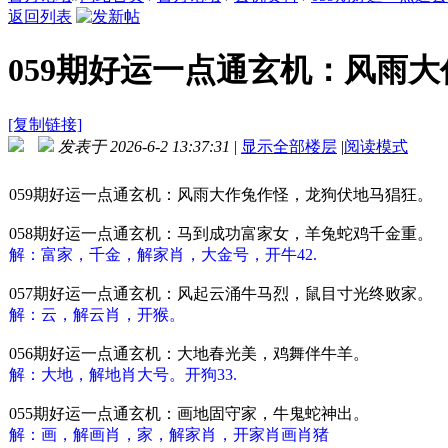
返回列表
059期好运一点通玄机：风雨
[复制链接]
发表于 2026-6-2 13:37:31
|
显示全部楼层
|
阅读模式
059期好运一点通玄机：风雨大作兔作怪，龙狗伏地马猖狂。
058期好运一点通玄机：马到成功富家女，羊兔蛇鸡千金重。
解：富家，千金，解家肖，大金号，开牛42.
057期好运一点通玄机：风起云涌牛马烈，鼠目寸光终败家。
解：云，解云肖，开猴。
056期好运一点通玄机：大地春光美，鸡舞伴牛羊。
解：大地，解地肖大号。开狗33.
055期好运一点通玄机：画地固守家，牛鬼蛇神出。
解：画，解画肖，家，解家肖，开家肖画肖猪