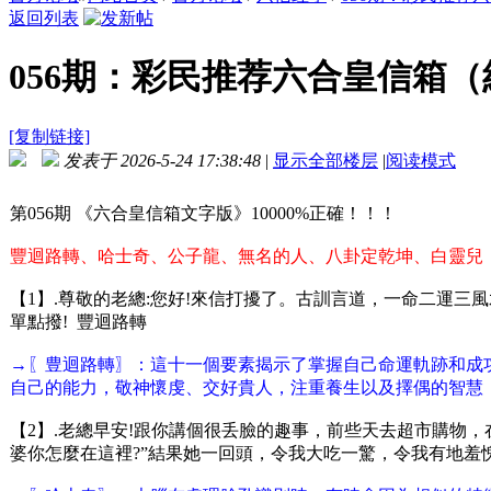
返回列表
056期：彩民推荐六合皇信箱
[复制链接]
发表于 2026-5-24 17:38:48
|
显示全部楼层
|
阅读模式
第056期 《六合皇信箱文字版》10000%正確！！！
豐迴路轉、哈士奇、公子龍、無名的人、八卦定乾坤、白靈兒
【1】.尊敬的老總:您好!來信打擾了。古訓言道，一命二運
單點撥! 豐迴路轉
→〖豊迴路轉〗：這十一個要素揭示了掌握自己命運軌跡和成
自己的能力，敬神懷虔、交好貴人，注重養生以及擇偶的智慧
【2】.老總早安!跟你講個很丢臉的趣事，前些天去超市購物
婆你怎麼在這裡?”結果她一回頭，令我大吃一驚，令我有地羞