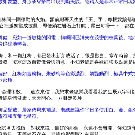
徵如爱型、身形或穿搭而出現判斷失誤。認錯人是非常正常的現
是山林間一團移動的火焰。額前綴著天生的「王」字，每根鬏鬚都
。它把孤獨當成披風，即便躺在岩石上打盹，尾巴每掃一下，都在
矯健，宛如一道敏捷的閃電，轉瞬間已消失在茂密的枝葉後。地
骨碌碌地轉著。
綠梅，和一顆紅梅，都已發出新芽成活了，很是歡喜。寒冬時節，
景叙，凌寒淀放自带傲骨與詩意。不知老總是喜歡紅梅多點遣是緑
偏好。紅梅如宮粉梅、朱砂梅等色彩濃烈、嬌豔動烈，極具中式
歡那種。
，命理術数。，這次來信，我想求老總幫我看看我的生辰八字可以
者總身體健康，天天開心。 八卦定乾坤
飾品配戴、居家佈局來補足。老總建議你平日多使用白、金、銀
靈符和五帝七星符。
會試著去挽留，對我來説，最好的那個，永遠不會離開。你知道
看見，不等於不存在。老總你覺得呢? 白靈兒