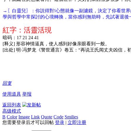
→〖白靈兒〗：你説得對!心態就像一副濾鏡，決定了你看世
學與哲學中常探討的心境轉換，當你感到無助時，先試著退後
紅字：活靈活現
暗码：17 21 24 41
[释义] 形容神情逼真，使人感到好像亲眼看到一般。
[出处] 明·冯梦龙《警世通言》卷五：“再说王氏闻丈夫凶信
回复
使用道具
举报
返回列表
高级模式
B
Color
Image
Link
Quote
Code
Smilies
您需要登录后才可以回帖
登录
|
立即注册