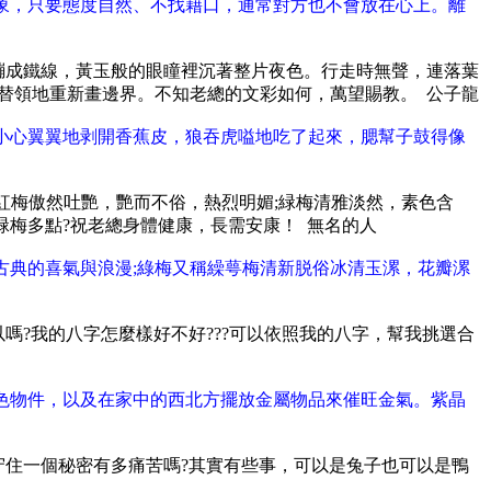
象，只要態度自然、不找藉口，通常對方也不會放在心上。離
繃成鐵線，黃玉般的眼瞳裡沉著整片夜色。行走時無聲，連落葉
替領地重新畫邊界。不知老總的文彩如何，萬望賜教。 公子龍
小心翼翼地剥開香蕉皮，狼吞虎嗌地吃了起來，腮幫子鼓得像
紅梅傲然吐艷，艷而不俗，熱烈明媚;緑梅清雅淡然，素色含
梅多點?祝老總身體健康，長需安康！ 無名的人
古典的喜氣與浪漫;綠梅又稱繰萼梅清新脱俗冰清玉漯，花瓣漯
嗎?我的八字怎麼樣好不好???可以依照我的八字，幫我挑選合
色物件，以及在家中的西北方擺放金屬物品來催旺金氣。紫晶
守住一個秘密有多痛苦嗎?其實有些事，可以是兔子也可以是鴨