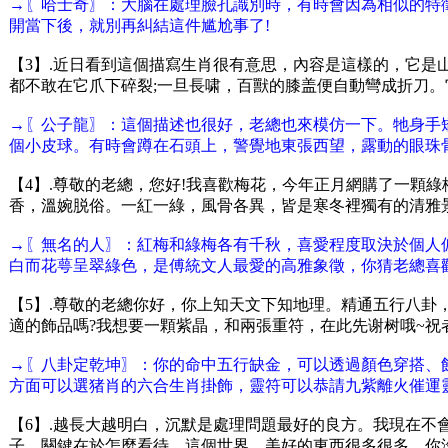
→〖哈士奇〗：大腦在處理臉孔識別時，有時會因為相似的特
開當下後，就別再糾結這件尴尬事了!
【3】.近日看到這個描寫生肖很有意思，內容是這樣的，它
都不敢在它爪下碎裂;一旦長啸，百獸的膝盖便自動彎成折刀
→〖公子龍〗：這個描述也很好，老總也來模仿一下。牠身手
個小皮球。有時會蹲在石頭上，警覺地東張西望，露動的眼珠
【4】.尊敬的老總，您好!我喜歡梅花，今年正月網購了一顆
香，溫婉脱俗。一紅一綠，風骨各異，皆是寒冬裡獨有的清雅
→〖無名的人〗：紅梅和綠梅各有千秋，喜愛程度取決於個人
白而花萼呈翠綠色，是傅統文人最愛的高雅象徵，你猜老總喜
【5】.尊敬的老總你好，你上知天文下知地理。精通五行八卦
適的飾品嗎?我想要一顆紫晶，和兩張重符，在此先谢树哦~祝
→〖八卦定乾坤〗：你的命中五行缺金，可以透過顏色穿搭、
方面可以選猪肖的六合生肖掛飾，靈符可以恭請九紫離火催運
【6】.越長大越明白，沉默是處理問題最好的良方。我現在不
子，關鍵在於怎麼看待。這個世界，美好的東西很多很多，你沒