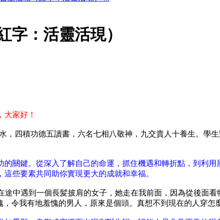
（紅字：活靈活現）
，大家好！
三風水，四積功德五讀書，六名七相八敬神，九交貴人十養生。學
功的關鍵。從深入了解自己的命運，抓住機遇和轉折點，到利用
，這些要素共同助你實現更大的成就和幸福。
，在途中遇到一個長髪披肩的女子，她走在我前面，因為從後面看
愧，令我有地羞愧的男人，原來是個頭。真想不到現在的人穿怎麼