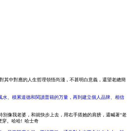
生對其中對應的人生哲理領悟尚淺，不甚明白意義，還望老總簡
風水、積累道德和関讀普籍的万量，再到建立個人品牌、相信
特別像我老婆，和就快步上去，用右手搭她的肩膀，還喊著“老
穿。哈哈! 哈士奇