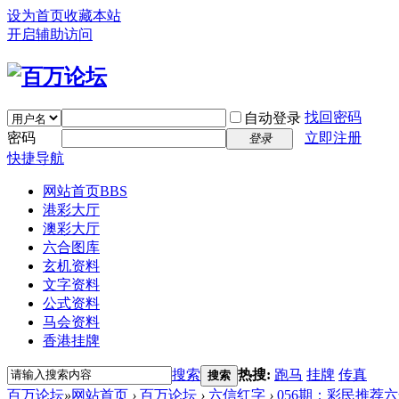
设为首页
收藏本站
开启辅助访问
找回密码
自动登录
密码
立即注册
登录
快捷导航
网站首页
BBS
港彩大厅
澳彩大厅
六合图库
玄机资料
文字资料
公式资料
马会资料
香港挂牌
搜索
热搜:
跑马
挂牌
传真
搜索
百万论坛
»
网站首页
›
百万论坛
›
六信红字
›
056期：彩民推荐六