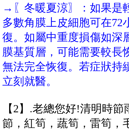
→〖冬暖夏涼〗：如果是
多數角膜上皮細胞可在72
復。如屬中重度損傷如深
膜基質層，可能需要較長
無法完全恢復。若症狀持
立刻就醫。
【2】.老總您好!清明時
節，紅筍，蔬筍，雷筍，毛