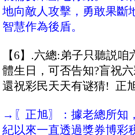
地向敵人攻擊，勇敢果斷
智慧作為後盾。
【6】.六總:弟子只聽説
體生日，可否告知?盲祝六
還祝彩民天天有谜猜! 正
→〖正旭〗：據老總所知，
紀以來一直透過獎券博彩