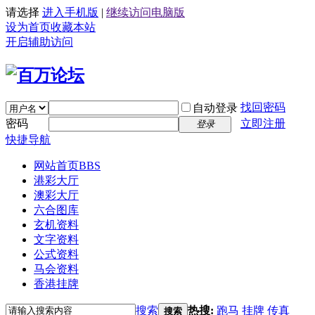
请选择
进入手机版
|
继续访问电脑版
设为首页
收藏本站
开启辅助访问
找回密码
自动登录
密码
立即注册
登录
快捷导航
网站首页
BBS
港彩大厅
澳彩大厅
六合图库
玄机资料
文字资料
公式资料
马会资料
香港挂牌
搜索
热搜:
跑马
挂牌
传真
搜索