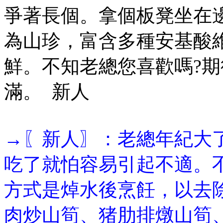
爭著長個。拿個板凳坐在
為山珍，富含多種安基酸
鮮。不知老總您喜歡嗎?
滿。 新人
→〖新人〗：老總年紀大
吃了就怕容易引起不適。
方式是焯水後烹飪，以去
肉炒山筍、猪肋排燉山筍