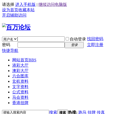
请选择
进入手机版
|
继续访问电脑版
设为首页
收藏本站
开启辅助访问
找回密码
自动登录
密码
立即注册
登录
快捷导航
网站首页
BBS
港彩大厅
澳彩大厅
六合图库
玄机资料
文字资料
公式资料
马会资料
香港挂牌
搜索
热搜:
跑马
挂牌
传真
搜索