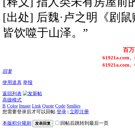
[释义] 指人类未有房屋
[出处] 后魏·卢之明《剧
皆饮噬于山泽。”
百万
61921a.com、
61921a.com、
回复
使用道具
举报
返回列表
高级模式
B
Color
Image
Link
Quote
Code
Smilies
您需要登录后才可以回帖
登录
|
立即注册
本版积分规则
回帖后跳转到最后一页
发表回复