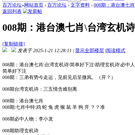
百万论坛
»
网站首页
›
百万论坛
›
文字资料
›
008期：港台澳七肖\
返回列表
008期：港台澳七肖\台湾玄机诗\
[复制链接]
发表于 2025-1-21 12:28:11
|
显示全部楼层
|
阅读模式
008期：港台澳七肖\台湾玄机诗\简单好下注\助理玄机诗\必中
简单好下注
008期：三弟有势今走运，见前见后呈微风。（开？）
008期台湾玄机诗：三五情含难别离
008期：港台澳七肖
008期:七肖中特:鸡 蛇 兔 虎 猴 鼠 羊 狗 开 ？？准
008期必中人物：李小龙
008期助理玄机诗