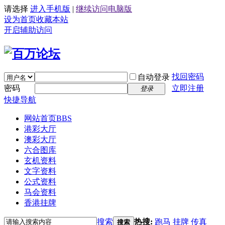
请选择
进入手机版
|
继续访问电脑版
设为首页
收藏本站
开启辅助访问
找回密码
自动登录
密码
立即注册
登录
快捷导航
网站首页
BBS
港彩大厅
澳彩大厅
六合图库
玄机资料
文字资料
公式资料
马会资料
香港挂牌
搜索
热搜:
跑马
挂牌
传真
搜索