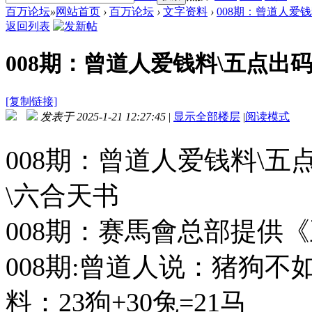
百万论坛
»
网站首页
›
百万论坛
›
文字资料
›
008期：曾道人爱钱料
返回列表
008期：曾道人爱钱料\五点出码\
[复制链接]
发表于 2025-1-21 12:27:45
|
显示全部楼层
|
阅读模式
008期：曾道人爱钱料\五
\六合天书
008期：赛馬會总部提供
008期:曾道人说：猪狗
料：23狗+30兔=21马