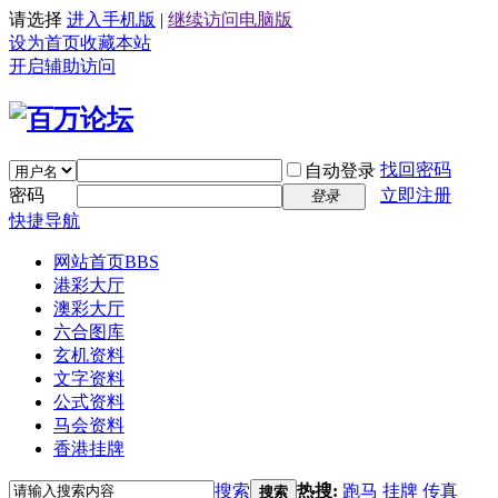
请选择
进入手机版
|
继续访问电脑版
设为首页
收藏本站
开启辅助访问
找回密码
自动登录
密码
立即注册
登录
快捷导航
网站首页
BBS
港彩大厅
澳彩大厅
六合图库
玄机资料
文字资料
公式资料
马会资料
香港挂牌
搜索
热搜:
跑马
挂牌
传真
搜索