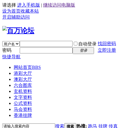
请选择
进入手机版
|
继续访问电脑版
设为首页
收藏本站
开启辅助访问
找回密码
自动登录
密码
立即注册
登录
快捷导航
网站首页
BBS
港彩大厅
澳彩大厅
六合图库
玄机资料
文字资料
公式资料
马会资料
香港挂牌
搜索
热搜:
跑马
挂牌
传真
搜索