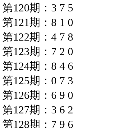
第120期：3 7 5
第121期：8 1 0
第122期：4 7 8
第123期：7 2 0
第124期：8 4 6
第125期：0 7 3
第126期：6 9 0
第127期：3 6 2
第128期：7 9 6