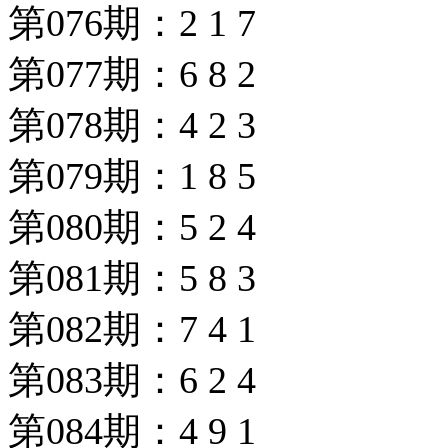
第076期：2 1 7
第077期：6 8 2
第078期：4 2 3
第079期：1 8 5
第080期：5 2 4
第081期：5 8 3
第082期：7 4 1
第083期：6 2 4
第084期：4 9 1