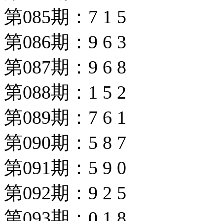
第085期：7 1 5
第086期：9 6 3
第087期：9 6 8
第088期：1 5 2
第089期：7 6 1
第090期：5 8 7
第091期：5 9 0
第092期：9 2 5
第093期：0 1 8