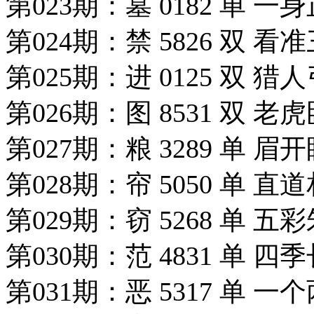
第023期：墓 0182 单 一身
第024期：禁 5826 双 看准
第025期：进 0125 双 猎人
第026期：图 8531 双 老虎
第027期：粮 3289 单 眉开
第028期：帘 5050 单 直道
第029期：窃 5268 单 五彩
第030期：范 4831 单 四季
第031期：恶 5317 单 一个