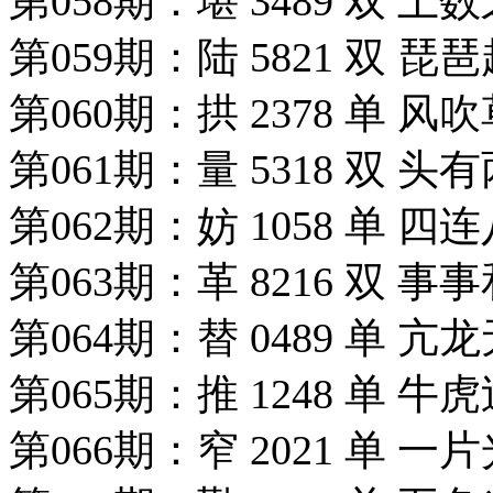
第058期：堪 3489 双 土数
第059期：陆 5821 双 琵琶
第060期：拱 2378 单 风吹
第061期：量 5318 双 头有
第062期：妨 1058 单 四连
第063期：革 8216 双 事事
第064期：替 0489 单 亢龙
第065期：推 1248 单 牛虎
第066期：窄 2021 单 一片