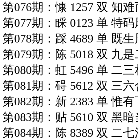
第076期：慷 1257 双 知难
第077期：睬 0123 单 特码
第078期：踩 4689 单 既生
第079期：陈 5018 双 九是
第080期：虹 5496 单 二三
第081期：碍 5612 双 三六
第082期：新 2383 单 惟有
第083期：贴 5610 双 黑暗
第084期：陈 8389 双 二七