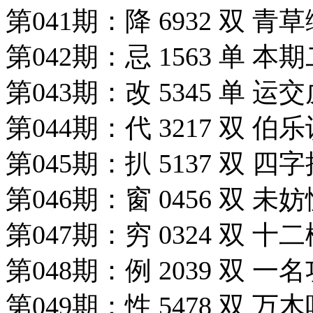
第041期：降 6932 双 青草
第042期：忌 1563 单 本期
第043期：改 5345 单 运交
第044期：代 3217 双 伯乐
第045期：扒 5137 双 四字
第046期：窗 0456 双 未妨
第047期：穷 0324 双 十二
第048期：例 2039 双 一名
第049期：性 5478 双 万木