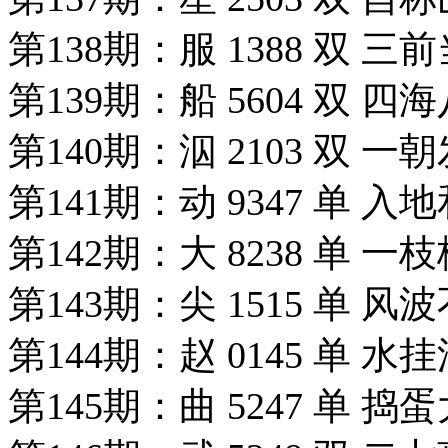
第138期：服 1388 双 三前
第139期：船 5604 双 四海
第140期：泅 2103 双 一朝
第141期：动 9347 单 入地
第142期：大 8238 单 一枝
第143期：尖 1515 单 风波
第144期：赵 0145 单 水挂
第145期：曲 5247 单 捣蛋