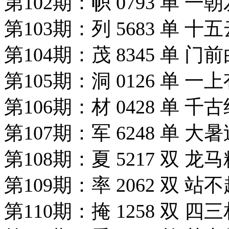
第102期：帜 0793 单 一朝
第103期：列 5683 单 十五
第104期：茂 8345 单 门前
第105期：洞 0126 单 一上
第106期：材 0428 单 千古
第107期：军 6248 单 大暑
第108期：夏 5217 双 龙马
第109期：率 2062 双 站不
第110期：掩 1258 双 四三