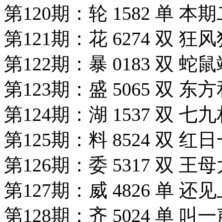
第120期：轮 1582 单 本期
第121期：花 6274 双 狂风
第122期：暴 0183 双 蛇鼠
第123期：盛 5065 双 东方
第124期：湖 1537 双 七九
第125期：料 8524 双 红日
第126期：委 5317 双 王母
第127期：威 4826 单 还见
第128期：齐 5024 单 叫一