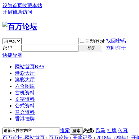
设为首页
收藏本站
开启辅助访问
找回密码
自动登录
密码
立即注册
登录
快捷导航
网站首页
BBS
港彩大厅
澳彩大厅
六合图库
玄机资料
文字资料
公式资料
马会资料
香港挂牌
搜索
热搜:
跑马
挂牌
传真
搜索
百万论坛
»
网站首页
›
百万论坛
›
开奖记录
›
2018年（狗年）开