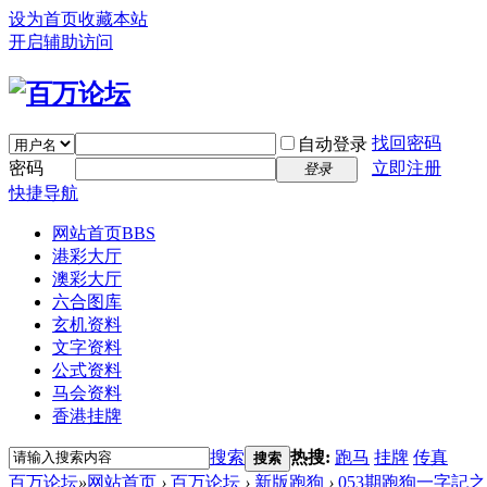
设为首页
收藏本站
开启辅助访问
找回密码
自动登录
密码
立即注册
登录
快捷导航
网站首页
BBS
港彩大厅
澳彩大厅
六合图库
玄机资料
文字资料
公式资料
马会资料
香港挂牌
搜索
热搜:
跑马
挂牌
传真
搜索
百万论坛
»
网站首页
›
百万论坛
›
新版跑狗
›
053期跑狗一字記之