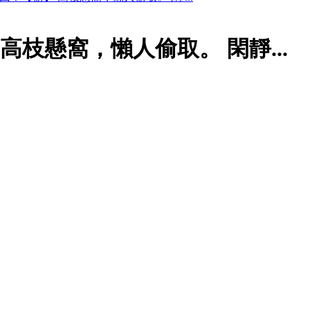
高枝懸窩，懶人偷取。 閑靜...