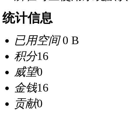
统计信息
已用空间
0 B
积分
16
威望
0
金钱
16
贡献
0