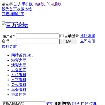
请选择
进入手机版
|
继续访问电脑版
设为首页
收藏本站
开启辅助访问
找回密码
自动登录
密码
立即注册
登录
快捷导航
网站首页
BBS
港彩大厅
澳彩大厅
六合图库
玄机资料
文字资料
公式资料
马会资料
香港挂牌
搜索
热搜:
跑马
挂牌
传真
搜索